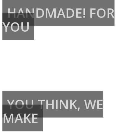
HANDMADE! FOR
YOU
YOU THINK, WE
MAKE